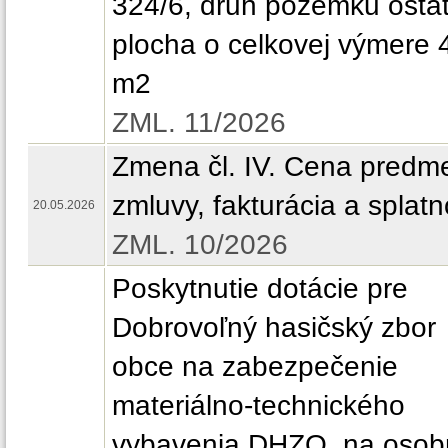
324/6, druh pozemku osta
plocha o celkovej výmere 
m2
ZML. 11/2026
Zmena čl. IV. Cena predm
zmluvy, fakturácia a splatn
20.05.2026
ZML. 10/2026
Poskytnutie dotácie pre
Dobrovoľný hasičský zbor
obce na zabezpečenie
materiálno-technického
vybavenia DHZO, na osob