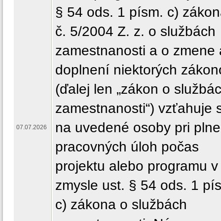
§ 54 ods. 1 písm. c) záko
č. 5/2004 Z. z. o službách
zamestnanosti a o zmene 
doplnení niektorých zákon
(ďalej len „zákon o službá
zamestnanosti“) vzťahuje 
na uvedené osoby pri plne
07.07.2026
pracovných úloh počas
projektu alebo programu v
zmysle ust. § 54 ods. 1 pí
c) zákona o službách