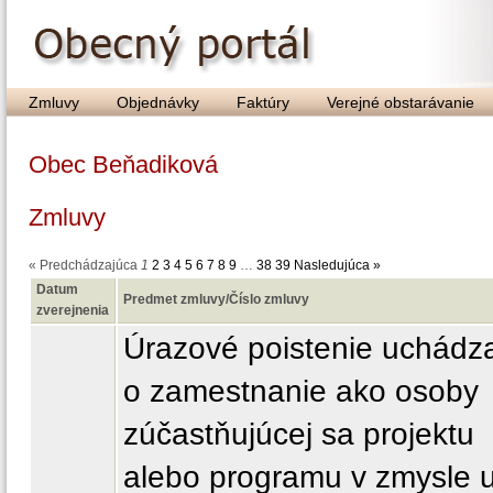
Zmluvy
Objednávky
Faktúry
Verejné obstarávanie
Obec Beňadiková
Zmluvy
« Predchádzajúca
1
2
3
4
5
6
7
8
9
…
38
39
Nasledujúca »
Datum
Predmet zmluvy/Číslo zmluvy
zverejnenia
Úrazové poistenie uchádz
o zamestnanie ako osoby
zúčastňujúcej sa projektu
alebo programu v zmysle u