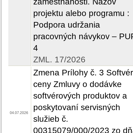
zamestnanosti. Názov
projektu alebo programu :
Podpora udržania
pracovných návykov – P
4
ZML. 17/2026
Zmena Prílohy č. 3 Softvér
ceny Zmluvy o dodávke
softvérových produktov a
poskytovaní servisných
04.07.2026
služieb č.
00315079/000/2023 zo dň