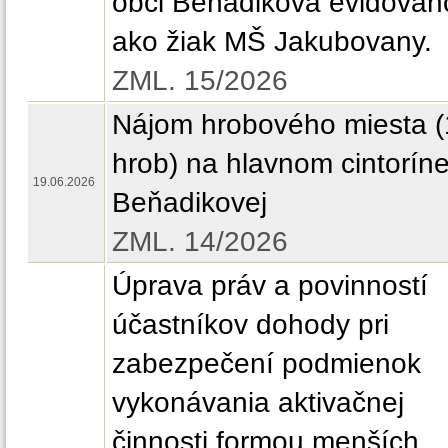
obci Beňadiková evidova
ako žiak MŠ Jakubovany.
ZML. 15/2026
Nájom hrobového miesta (
hrob) na hlavnom cintoríne
19.06.2026
Beňadikovej
ZML. 14/2026
Úprava práv a povinností
účastníkov dohody pri
zabezpečení podmienok
vykonávania aktivačnej
činnosti formou menších