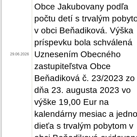
Obce Jakubovany podľa
počtu detí s trvalým poby
v obci Beňadiková. Výška
príspevku bola schválená
Uznesením Obecného
29.06.2026
zastupiteľstva Obce
Beňadiková č. 23/2023 zo
dňa 23. augusta 2023 vo
výške 19,00 Eur na
kalendárny mesiac a jedn
dieťa s trvalým pobytom v