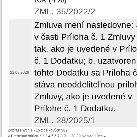
ZML. 35/2022/2
Zmluva mení nasledovne: 
v časti Príloha č. 1 Zmluvy
tak, ako je uvedené v Príl
č. 1 Dodatku; b. uzatvore
tohto Dodatku sa Príloha č
22.03.2026
stáva neoddeliteľnou príl
Zmluvy, ako je uvedené v
Prílohe č. 1 Dodatku.
ZML. 28/2025/1
Zobrazených
1 - 15
z celkových
582
.
« Predchádzajúca
1
2
3
4
5
6
7
8
9
…
38
39
Nasledujúca »