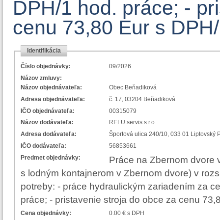
DPH/1 hod. práce; - pri
cenu 73,80 Eur s DPH/
Identifikácia
Číslo objednávky:
09/2026
Názov zmluvy:
Názov objednávateľa:
Obec Beňadiková
Adresa objednávateľa:
č. 17, 03204 Beňadiková
IČO objednávateľa:
00315079
Názov dodávateľa:
RELU servis s.r.o.
Adresa dodávateľa:
Športová ulica 240/10, 033 01 Li
IČO dodávateľa:
56853661
Predmet objednávky:
Práce na Zbernom dvore v
s lodným kontajnerom v Zbernom dvore) v roz
potreby: - práce hydraulickým zariadením za c
práce; - pristavenie stroja do obce za cenu 
Cena objednávky:
0.00 € s DPH