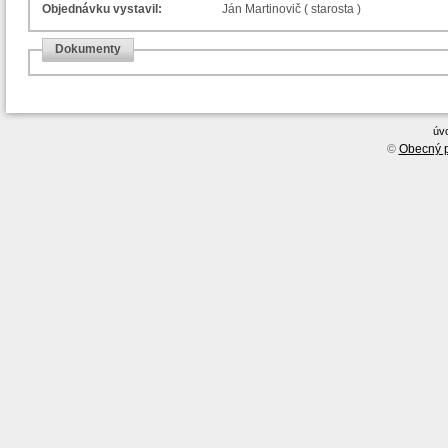
Objednávku vystavil:
Ján Martinovič ( starosta )
Dokumenty
úv
©
Obecný p