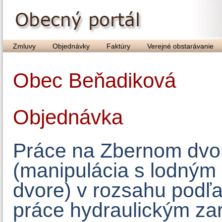
Zmluvy
Objednávky
Faktúry
Verejné obstarávanie
Obec Beňadiková
Objednávka
Práce na Zbernom dvo
(manipulácia s lodným
dvore) v rozsahu podľa
práce hydraulickým za