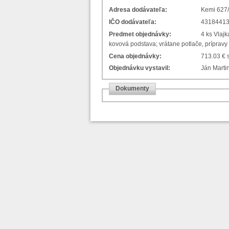
Adresa dodávateľa:
IČO dodávateľa:
4318441
Predmet objednávky:
4 ks Vlajk
kovová podstava; vrátane potlače, prípravy
Cena objednávky:
713.03 €
Objednávku vystavil:
Ján Martin
Dokumenty