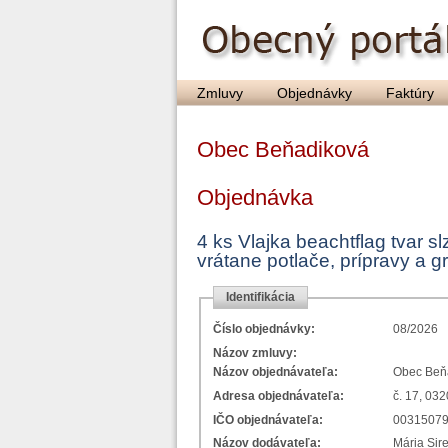
Zmluvy
Objednávky
Faktúry
Obec Beňadiková
Objednávka
4 ks Vlajka beachtflag tvar s
vrátane potlače, prípravy a g
Identifikácia
Číslo objednávky:
08/2026
Názov zmluvy:
Názov objednávateľa:
Obec Beň
Adresa objednávateľa:
č. 17, 03
IČO objednávateľa:
0031507
Názov dodávateľa:
Mária Si