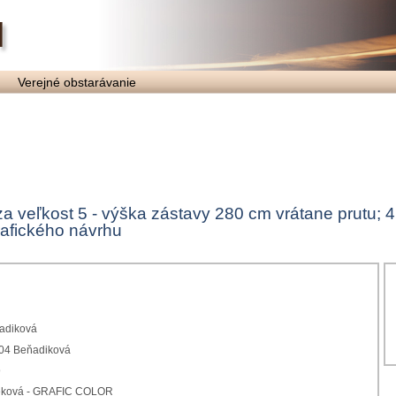
Verejné obstarávanie
lza veľkost 5 - výška zástavy 280 cm vrátane prutu;
rafického návrhu
adiková
204 Beňadiková
9
reková - GRAFIC COLOR