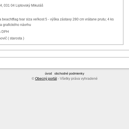
Kemi 627/4, 031 04 Liptovský Mikuláš
3
a beachtflag tvar slza veľkost 5 - výška zástavy 280 cm vrátane prutu; 4 ks
 a grafického návrhu
 s DPH
ovič ( starosta )
úvod
obchodné podmienky
©
Obecný portál
- Všetky práva vyhradené