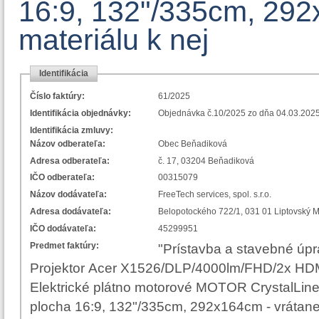
16:9, 132"/335cm, 292x
materiálu k nej
Identifikácia
Číslo faktúry:
61/2025
Identifikácia objednávky:
Objednávka č.10/2025 zo dňa 04.03.202
Identifikácia zmluvy:
Názov odberateľa:
Obec Beňadiková
Adresa odberateľa:
č. 17, 03204 Beňadiková
IČO odberateľa:
00315079
Názov dodávateľa:
FreeTech services, spol. s.r.o.
Adresa dodávateľa:
Belopotockého 722/1, 031 01 L
IČO dodávateľa:
45299951
Predmet faktúry:
"Prístavba a stavebné úp
Projektor Acer X1526/DLP/4000lm/FHD/2x HDMI 
Elektrické plátno motorové MOTOR CrystalLine
plocha 16:9, 132"/335cm, 292x164cm - vrátane i