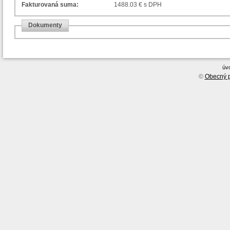
Fakturovaná suma:
1488.03 € s DPH
Dokumenty
úv
©
Obecný p