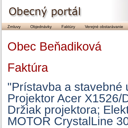
Zmluvy
Objednávky
Faktúry
Verejné obstarávanie
Obec Beňadiková
Faktúra
"Prístavba a stavebné
Projektor Acer X1526
Držiak projektora; Elek
MOTOR CrystalLine 300